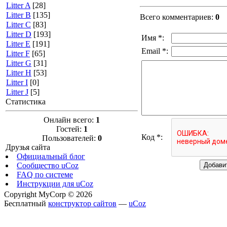
Litter A
[28]
Litter B
[135]
Всего комментариев
:
0
Litter C
[83]
Litter D
[193]
Имя *:
Litter E
[191]
Email *:
Litter F
[65]
Litter G
[31]
Litter H
[53]
Litter I
[0]
Litter J
[5]
Статистика
Онлайн всего:
1
Гостей:
1
Код *:
Пользователей:
0
Друзья сайта
Официальный блог
Сообщество uCoz
FAQ по системе
Инструкции для uCoz
Copyright MyCorp © 2026
Бесплатный
конструктор сайтов
—
uCoz