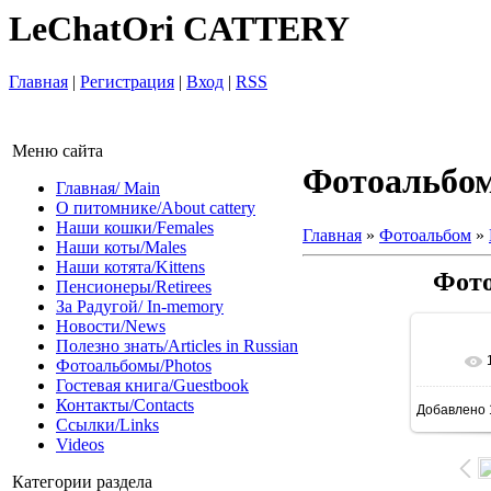
LeChatOri CATTERY
Главная
|
Регистрация
|
Вход
|
RSS
Меню сайта
Фотоальбо
Главная/ Main
О питомнике/About cattery
Наши кошки/Females
Главная
»
Фотоальбом
»
Наши коты/Males
Наши котята/Kittens
Фото
Пенсионеры/Retirees
За Радугой/ In-memory
Новости/News
Полезно знать/Articles in Russian
В 
Фотоальбомы/Photos
Гостевая книга/Guestbook
Контакты/Contacts
Добавлено
1600
Ссылки/Links
Videos
Категории раздела