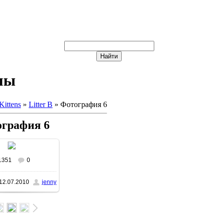
мы
Kittens
»
Litter B
» Фотография 6
графия 6
1351
0
реальном размере
12.07.2010
jenny
x1066
/ 117.3Kb