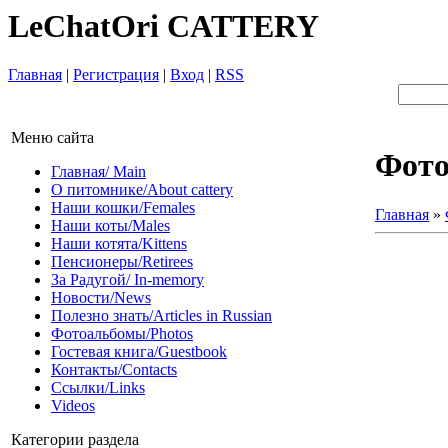
LeChatOri CATTERY
Главная
|
Регистрация
|
Вход
|
RSS
Меню сайта
Фот
Главная/ Main
О питомнике/About cattery
Наши кошки/Females
Главная
»
Наши коты/Males
Наши котята/Kittens
Пенсионеры/Retirees
За Радугой/ In-memory
Новости/News
Полезно знать/Articles in Russian
Фотоальбомы/Photos
Гостевая книга/Guestbook
Контакты/Contacts
Ссылки/Links
Videos
Категории раздела