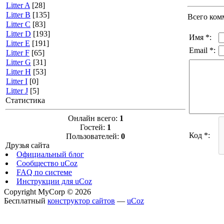
Litter A
[28]
Litter B
[135]
Всего ком
Litter C
[83]
Litter D
[193]
Имя *:
Litter E
[191]
Email *:
Litter F
[65]
Litter G
[31]
Litter H
[53]
Litter I
[0]
Litter J
[5]
Статистика
Онлайн всего:
1
Гостей:
1
Код *:
Пользователей:
0
Друзья сайта
Официальный блог
Сообщество uCoz
FAQ по системе
Инструкции для uCoz
Copyright MyCorp © 2026
Бесплатный
конструктор сайтов
—
uCoz