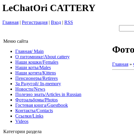
LeChatOri CATTERY
Главная
|
Регистрация
|
Вход
|
RSS
Меню сайта
Фот
Главная/ Main
О питомнике/About cattery
Наши кошки/Females
Главная
»
Наши коты/Males
Наши котята/Kittens
Пенсионеры/Retirees
За Радугой/ In-memory
Новости/News
Полезно знать/Articles in Russian
Фотоальбомы/Photos
Гостевая книга/Guestbook
Контакты/Contacts
Ссылки/Links
Videos
Категории раздела