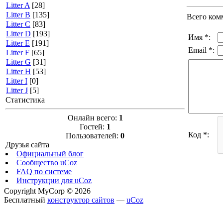
Litter A
[28]
Litter B
[135]
Всего ком
Litter C
[83]
Litter D
[193]
Имя *:
Litter E
[191]
Email *:
Litter F
[65]
Litter G
[31]
Litter H
[53]
Litter I
[0]
Litter J
[5]
Статистика
Онлайн всего:
1
Гостей:
1
Код *:
Пользователей:
0
Друзья сайта
Официальный блог
Сообщество uCoz
FAQ по системе
Инструкции для uCoz
Copyright MyCorp © 2026
Бесплатный
конструктор сайтов
—
uCoz