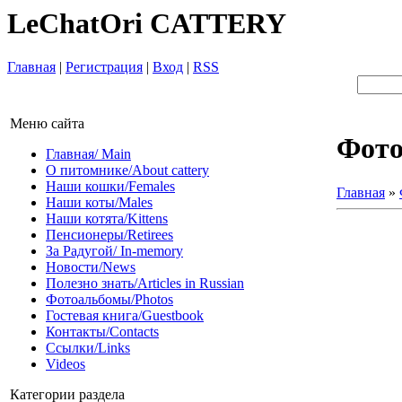
LeChatOri CATTERY
Главная
|
Регистрация
|
Вход
|
RSS
Меню сайта
Фот
Главная/ Main
О питомнике/About cattery
Наши кошки/Females
Главная
»
Наши коты/Males
Наши котята/Kittens
Пенсионеры/Retirees
За Радугой/ In-memory
Новости/News
Полезно знать/Articles in Russian
Фотоальбомы/Photos
Гостевая книга/Guestbook
Контакты/Contacts
Ссылки/Links
Videos
Категории раздела