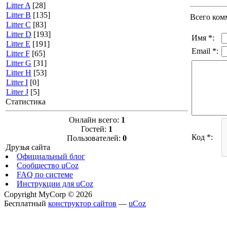
Litter A
[28]
Litter B
[135]
Всего ком
Litter C
[83]
Litter D
[193]
Имя *:
Litter E
[191]
Email *:
Litter F
[65]
Litter G
[31]
Litter H
[53]
Litter I
[0]
Litter J
[5]
Статистика
Онлайн всего:
1
Гостей:
1
Код *:
Пользователей:
0
Друзья сайта
Официальный блог
Сообщество uCoz
FAQ по системе
Инструкции для uCoz
Copyright MyCorp © 2026
Бесплатный
конструктор сайтов
—
uCoz