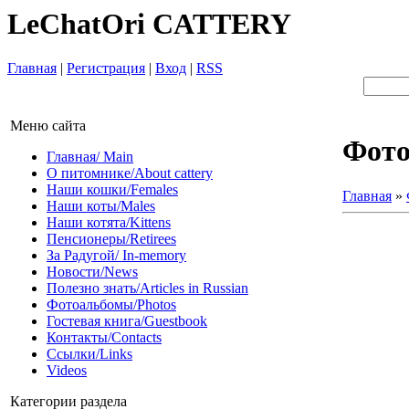
LeChatOri CATTERY
Главная
|
Регистрация
|
Вход
|
RSS
Меню сайта
Фот
Главная/ Main
О питомнике/About cattery
Наши кошки/Females
Главная
»
Наши коты/Males
Наши котята/Kittens
Пенсионеры/Retirees
За Радугой/ In-memory
Новости/News
Полезно знать/Articles in Russian
Фотоальбомы/Photos
Гостевая книга/Guestbook
Контакты/Contacts
Ссылки/Links
Videos
Категории раздела