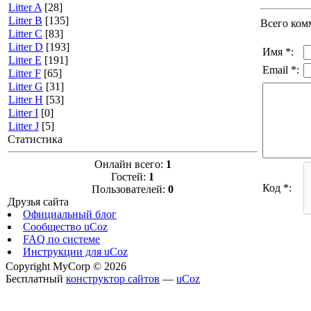
Litter A
[28]
Litter B
[135]
Всего ком
Litter C
[83]
Litter D
[193]
Имя *:
Litter E
[191]
Email *:
Litter F
[65]
Litter G
[31]
Litter H
[53]
Litter I
[0]
Litter J
[5]
Статистика
Онлайн всего:
1
Гостей:
1
Код *:
Пользователей:
0
Друзья сайта
Официальный блог
Сообщество uCoz
FAQ по системе
Инструкции для uCoz
Copyright MyCorp © 2026
Бесплатный
конструктор сайтов
—
uCoz