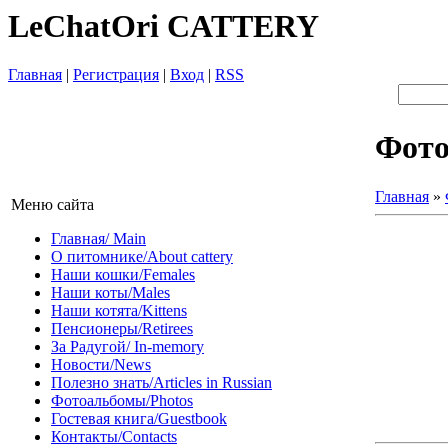
LeChatOri CATTERY
Главная
|
Регистрация
|
Вход
|
RSS
Фот
Главная
»
Меню сайта
Главная/ Main
О питомнике/About cattery
Наши кошки/Females
Наши коты/Males
Наши котята/Kittens
Пенсионеры/Retirees
За Радугой/ In-memory
Новости/News
Полезно знать/Articles in Russian
Фотоальбомы/Photos
Гостевая книга/Guestbook
Контакты/Contacts