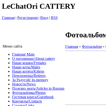
LeChatOri CATTERY
Главная
|
Регистрация
|
Вход
|
RSS
Фотоальбо
Меню сайта
Главная
»
Фотоальбом
»
Главная/ Main
О питомнике/About cattery
Наши кошки/Females
Наши коты/Males
Наши котята/Kittens
Пенсионеры/Retirees
За Радугой/ In-memory
Новости/News
Полезно знать/Articles in Russian
Фотоальбомы/Photos
Гостевая книга/Guestbook
Контакты/Contacts
Ссылки/Links