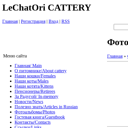
LeChatOri CATTERY
Главная
|
Регистрация
|
Вход
|
RSS
Фот
Меню сайта
Главная
»
Главная/ Main
О питомнике/About cattery
Наши кошки/Females
Наши коты/Males
Наши котята/Kittens
Пенсионеры/Retirees
За Радугой/ In-memory
Новости/News
Полезно знать/Articles in Russian
Фотоальбомы/Photos
Гостевая книга/Guestbook
Контакты/Contacts
Ссылки/Links