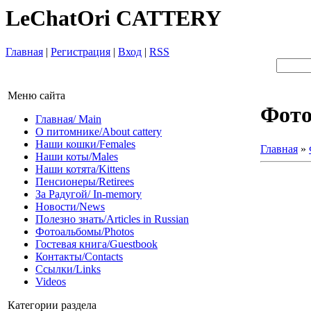
LeChatOri CATTERY
Главная
|
Регистрация
|
Вход
|
RSS
Меню сайта
Фот
Главная/ Main
О питомнике/About cattery
Наши кошки/Females
Главная
»
Наши коты/Males
Наши котята/Kittens
Пенсионеры/Retirees
За Радугой/ In-memory
Новости/News
Полезно знать/Articles in Russian
Фотоальбомы/Photos
Гостевая книга/Guestbook
Контакты/Contacts
Ссылки/Links
Videos
Категории раздела