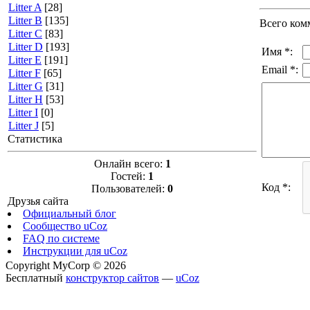
Litter A
[28]
Litter B
[135]
Всего ком
Litter C
[83]
Litter D
[193]
Имя *:
Litter E
[191]
Email *:
Litter F
[65]
Litter G
[31]
Litter H
[53]
Litter I
[0]
Litter J
[5]
Статистика
Онлайн всего:
1
Гостей:
1
Код *:
Пользователей:
0
Друзья сайта
Официальный блог
Сообщество uCoz
FAQ по системе
Инструкции для uCoz
Copyright MyCorp © 2026
Бесплатный
конструктор сайтов
—
uCoz