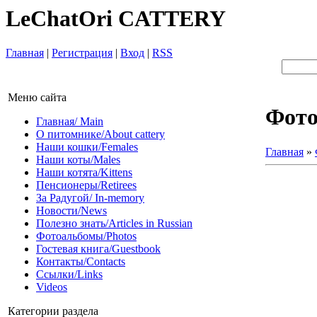
LeChatOri CATTERY
Главная
|
Регистрация
|
Вход
|
RSS
Меню сайта
Фот
Главная/ Main
О питомнике/About cattery
Наши кошки/Females
Главная
»
Наши коты/Males
Наши котята/Kittens
Пенсионеры/Retirees
За Радугой/ In-memory
Новости/News
Полезно знать/Articles in Russian
Фотоальбомы/Photos
Гостевая книга/Guestbook
Контакты/Contacts
Ссылки/Links
Videos
Категории раздела