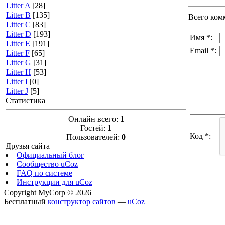
Litter A
[28]
Litter B
[135]
Всего ком
Litter C
[83]
Litter D
[193]
Имя *:
Litter E
[191]
Email *:
Litter F
[65]
Litter G
[31]
Litter H
[53]
Litter I
[0]
Litter J
[5]
Статистика
Онлайн всего:
1
Гостей:
1
Код *:
Пользователей:
0
Друзья сайта
Официальный блог
Сообщество uCoz
FAQ по системе
Инструкции для uCoz
Copyright MyCorp © 2026
Бесплатный
конструктор сайтов
—
uCoz