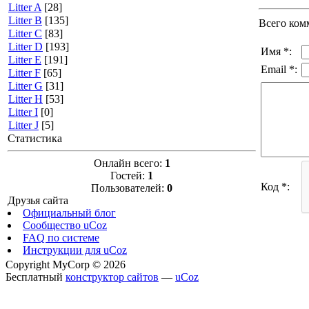
Litter A
[28]
Litter B
[135]
Всего ком
Litter C
[83]
Litter D
[193]
Имя *:
Litter E
[191]
Email *:
Litter F
[65]
Litter G
[31]
Litter H
[53]
Litter I
[0]
Litter J
[5]
Статистика
Онлайн всего:
1
Гостей:
1
Код *:
Пользователей:
0
Друзья сайта
Официальный блог
Сообщество uCoz
FAQ по системе
Инструкции для uCoz
Copyright MyCorp © 2026
Бесплатный
конструктор сайтов
—
uCoz