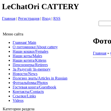
LeChatOri CATTERY
Главная
|
Регистрация
|
Вход
|
RSS
Меню сайта
Фот
Главная/ Main
О питомнике/About cattery
Наши кошки/Females
Главная
»
Наши коты/Males
Наши котята/Kittens
Пенсионеры/Retirees
За Радугой/ In-memory
Новости/News
Полезно знать/Articles in Russian
Фотоальбомы/Photos
Гостевая книга/Guestbook
Контакты/Contacts
Ссылки/Links
Videos
Категории раздела