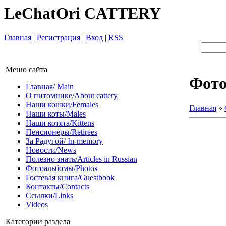
LeChatOri CATTERY
Главная
|
Регистрация
|
Вход
|
RSS
Меню сайта
Фот
Главная/ Main
О питомнике/About cattery
Наши кошки/Females
Главная
»
Наши коты/Males
Наши котята/Kittens
Пенсионеры/Retirees
За Радугой/ In-memory
Новости/News
Полезно знать/Articles in Russian
Фотоальбомы/Photos
Гостевая книга/Guestbook
Контакты/Contacts
Ссылки/Links
Videos
Категории раздела