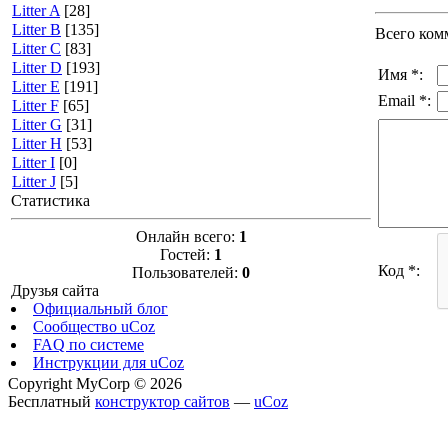
Litter A
[28]
Litter B
[135]
Всего ком
Litter C
[83]
Litter D
[193]
Имя *:
Litter E
[191]
Email *:
Litter F
[65]
Litter G
[31]
Litter H
[53]
Litter I
[0]
Litter J
[5]
Статистика
Онлайн всего:
1
Гостей:
1
Код *:
Пользователей:
0
Друзья сайта
Официальный блог
Сообщество uCoz
FAQ по системе
Инструкции для uCoz
Copyright MyCorp © 2026
Бесплатный
конструктор сайтов
—
uCoz