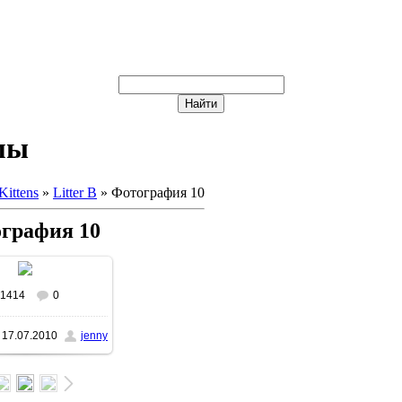
мы
Kittens
»
Litter B
» Фотография 10
графия 10
1414
0
реальном размере
17.07.2010
jenny
x1066
/ 101.4Kb