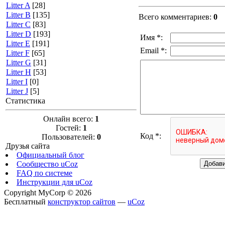
Litter A
[28]
Litter B
[135]
Всего комментариев
:
0
Litter C
[83]
Litter D
[193]
Имя *:
Litter E
[191]
Email *:
Litter F
[65]
Litter G
[31]
Litter H
[53]
Litter I
[0]
Litter J
[5]
Статистика
Онлайн всего:
1
Гостей:
1
Код *:
Пользователей:
0
Друзья сайта
Официальный блог
Сообщество uCoz
FAQ по системе
Инструкции для uCoz
Copyright MyCorp © 2026
Бесплатный
конструктор сайтов
—
uCoz