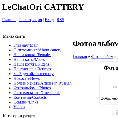
LeChatOri CATTERY
Главная
|
Регистрация
|
Вход
|
RSS
Меню сайта
Фотоальбо
Главная/ Main
О питомнике/About cattery
Наши кошки/Females
Главная
»
Фотоальбом
»
Наши коты/Males
Наши котята/Kittens
Фото
Пенсионеры/Retirees
За Радугой/ In-memory
Новости/News
Полезно знать/Articles in Russian
В 
Фотоальбомы/Photos
Гостевая книга/Guestbook
Контакты/Contacts
Добавлено
1600
Ссылки/Links
Videos
Категории раздела