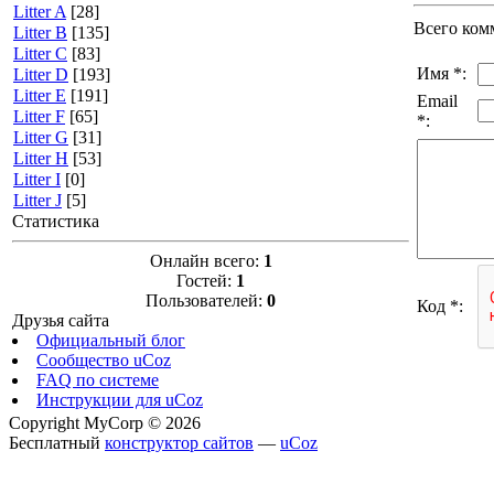
Litter A
[28]
Всего ком
Litter B
[135]
Litter C
[83]
Имя *:
Litter D
[193]
Litter E
[191]
Email
Litter F
[65]
*:
Litter G
[31]
Litter H
[53]
Litter I
[0]
Litter J
[5]
Статистика
Онлайн всего:
1
Гостей:
1
Пользователей:
0
Код *:
Друзья сайта
Официальный блог
Сообщество uCoz
FAQ по системе
Инструкции для uCoz
Copyright MyCorp © 2026
Бесплатный
конструктор сайтов
—
uCoz