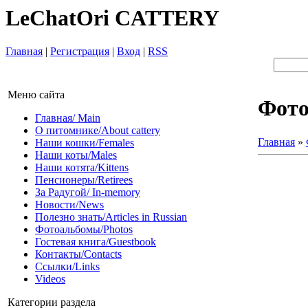
LeChatOri CATTERY
Главная
|
Регистрация
|
Вход
|
RSS
Меню сайта
Фот
Главная/ Main
О питомнике/About cattery
Главная
»
Наши кошки/Females
Наши коты/Males
Наши котята/Kittens
Пенсионеры/Retirees
За Радугой/ In-memory
Новости/News
Полезно знать/Articles in Russian
Фотоальбомы/Photos
Гостевая книга/Guestbook
Контакты/Contacts
Ссылки/Links
Videos
Категории раздела