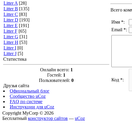
Litter A
[28]
Litter B
[135]
Всего ком
Litter C
[83]
Litter D
[193]
Имя *:
Litter E
[191]
Email *:
Litter F
[65]
Litter G
[31]
Litter H
[53]
Litter I
[0]
Litter J
[5]
Статистика
Онлайн всего:
1
Гостей:
1
Код *:
Пользователей:
0
Друзья сайта
Официальный блог
Сообщество uCoz
FAQ по системе
Инструкции для uCoz
Copyright MyCorp © 2026
Бесплатный
конструктор сайтов
—
uCoz