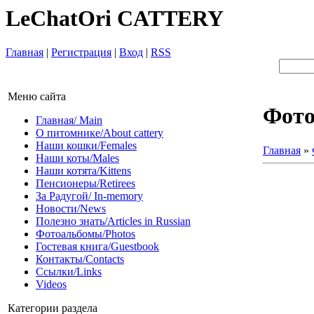
LeChatOri CATTERY
Главная
|
Регистрация
|
Вход
|
RSS
Меню сайта
Фот
Главная/ Main
О питомнике/About cattery
Наши кошки/Females
Главная
»
Наши коты/Males
Наши котята/Kittens
Пенсионеры/Retirees
За Радугой/ In-memory
Новости/News
Полезно знать/Articles in Russian
Фотоальбомы/Photos
Гостевая книга/Guestbook
Контакты/Contacts
Ссылки/Links
Videos
Категории раздела