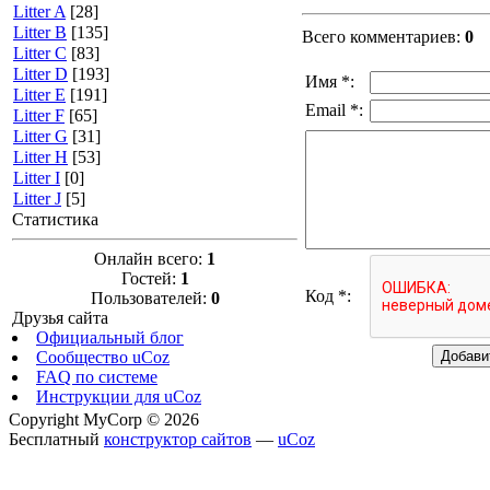
Litter A
[28]
Litter B
[135]
Всего комментариев
:
0
Litter C
[83]
Litter D
[193]
Имя *:
Litter E
[191]
Email *:
Litter F
[65]
Litter G
[31]
Litter H
[53]
Litter I
[0]
Litter J
[5]
Статистика
Онлайн всего:
1
Гостей:
1
Код *:
Пользователей:
0
Друзья сайта
Официальный блог
Сообщество uCoz
FAQ по системе
Инструкции для uCoz
Copyright MyCorp © 2026
Бесплатный
конструктор сайтов
—
uCoz