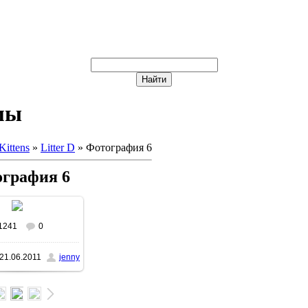
мы
Kittens
»
Litter D
» Фотография 6
графия 6
1241
0
21.06.2011
jenny