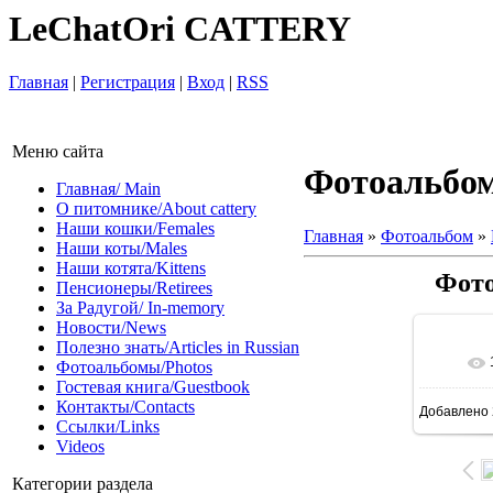
LeChatOri CATTERY
Главная
|
Регистрация
|
Вход
|
RSS
Меню сайта
Фотоальбо
Главная/ Main
О питомнике/About cattery
Наши кошки/Females
Главная
»
Фотоальбом
»
Наши коты/Males
Наши котята/Kittens
Фото
Пенсионеры/Retirees
За Радугой/ In-memory
Новости/News
Полезно знать/Articles in Russian
Фотоальбомы/Photos
Гостевая книга/Guestbook
Контакты/Contacts
Добавлено
Ссылки/Links
Videos
Категории раздела