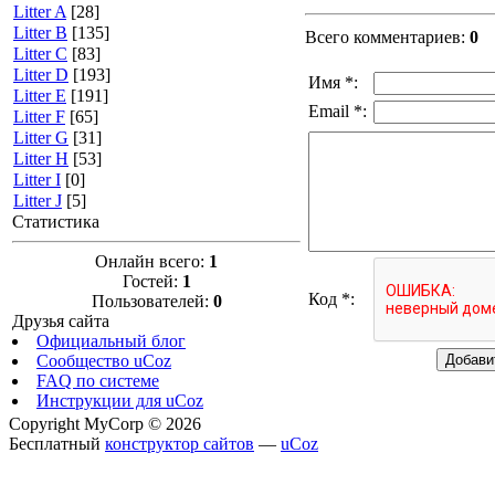
Litter A
[28]
Litter B
[135]
Всего комментариев
:
0
Litter C
[83]
Litter D
[193]
Имя *:
Litter E
[191]
Email *:
Litter F
[65]
Litter G
[31]
Litter H
[53]
Litter I
[0]
Litter J
[5]
Статистика
Онлайн всего:
1
Гостей:
1
Код *:
Пользователей:
0
Друзья сайта
Официальный блог
Сообщество uCoz
FAQ по системе
Инструкции для uCoz
Copyright MyCorp © 2026
Бесплатный
конструктор сайтов
—
uCoz