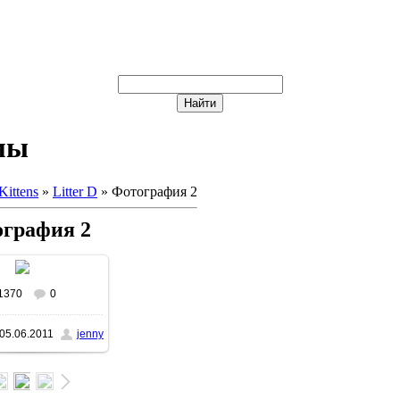
мы
Kittens
»
Litter D
» Фотография 2
графия 2
1370
0
05.06.2011
jenny