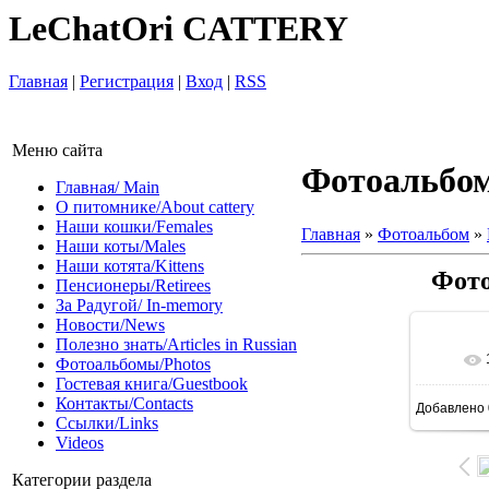
LeChatOri CATTERY
Главная
|
Регистрация
|
Вход
|
RSS
Меню сайта
Фотоальбо
Главная/ Main
О питомнике/About cattery
Наши кошки/Females
Главная
»
Фотоальбом
»
Наши коты/Males
Наши котята/Kittens
Фото
Пенсионеры/Retirees
За Радугой/ In-memory
Новости/News
Полезно знать/Articles in Russian
Фотоальбомы/Photos
Гостевая книга/Guestbook
Контакты/Contacts
Добавлено
Ссылки/Links
Videos
Категории раздела