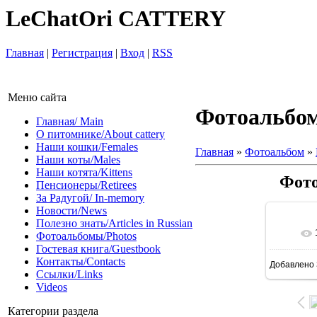
LeChatOri CATTERY
Главная
|
Регистрация
|
Вход
|
RSS
Меню сайта
Фотоальбо
Главная/ Main
О питомнике/About cattery
Наши кошки/Females
Главная
»
Фотоальбом
»
Наши коты/Males
Наши котята/Kittens
Фото
Пенсионеры/Retirees
За Радугой/ In-memory
Новости/News
Полезно знать/Articles in Russian
Фотоальбомы/Photos
Гостевая книга/Guestbook
Контакты/Contacts
Добавлено
Ссылки/Links
Videos
Категории раздела