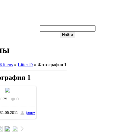
мы
Kittens
»
Litter D
» Фотография 1
графия 1
1175
0
31.05.2011
jenny