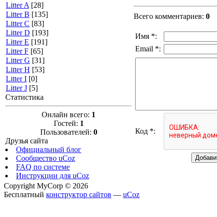
Litter A
[28]
Litter B
[135]
Всего комментариев
:
0
Litter C
[83]
Litter D
[193]
Имя *:
Litter E
[191]
Email *:
Litter F
[65]
Litter G
[31]
Litter H
[53]
Litter I
[0]
Litter J
[5]
Статистика
Онлайн всего:
1
Гостей:
1
Код *:
Пользователей:
0
Друзья сайта
Официальный блог
Сообщество uCoz
FAQ по системе
Инструкции для uCoz
Copyright MyCorp © 2026
Бесплатный
конструктор сайтов
—
uCoz