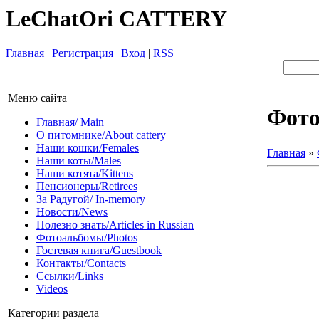
LeChatOri CATTERY
Главная
|
Регистрация
|
Вход
|
RSS
Меню сайта
Фот
Главная/ Main
О питомнике/About cattery
Наши кошки/Females
Главная
»
Наши коты/Males
Наши котята/Kittens
Пенсионеры/Retirees
За Радугой/ In-memory
Новости/News
Полезно знать/Articles in Russian
Фотоальбомы/Photos
Гостевая книга/Guestbook
Контакты/Contacts
Ссылки/Links
Videos
Категории раздела