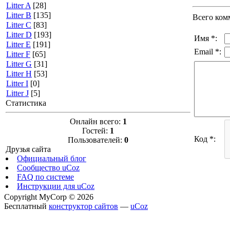
Litter A
[28]
Litter B
[135]
Всего ком
Litter C
[83]
Litter D
[193]
Имя *:
Litter E
[191]
Email *:
Litter F
[65]
Litter G
[31]
Litter H
[53]
Litter I
[0]
Litter J
[5]
Статистика
Онлайн всего:
1
Гостей:
1
Код *:
Пользователей:
0
Друзья сайта
Официальный блог
Сообщество uCoz
FAQ по системе
Инструкции для uCoz
Copyright MyCorp © 2026
Бесплатный
конструктор сайтов
—
uCoz