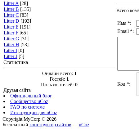
Litter A
[28]
Litter B
[135]
Всего ком
Litter C
[83]
Litter D
[193]
Имя *:
Litter E
[191]
Email *:
Litter F
[65]
Litter G
[31]
Litter H
[53]
Litter I
[0]
Litter J
[5]
Статистика
Онлайн всего:
1
Гостей:
1
Код *:
Пользователей:
0
Друзья сайта
Официальный блог
Сообщество uCoz
FAQ по системе
Инструкции для uCoz
Copyright MyCorp © 2026
Бесплатный
конструктор сайтов
—
uCoz