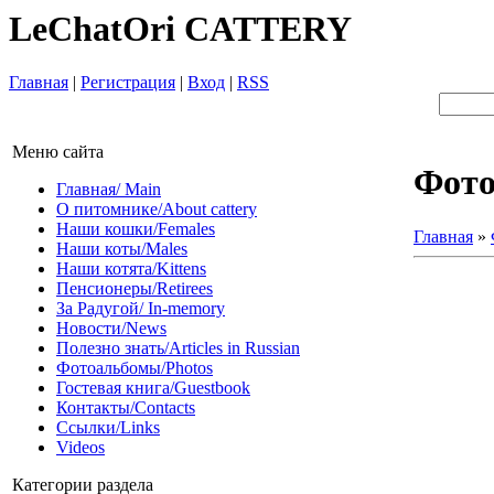
LeChatOri CATTERY
Главная
|
Регистрация
|
Вход
|
RSS
Меню сайта
Фот
Главная/ Main
О питомнике/About cattery
Наши кошки/Females
Главная
»
Наши коты/Males
Наши котята/Kittens
Пенсионеры/Retirees
За Радугой/ In-memory
Новости/News
Полезно знать/Articles in Russian
Фотоальбомы/Photos
Гостевая книга/Guestbook
Контакты/Contacts
Ссылки/Links
Videos
Категории раздела