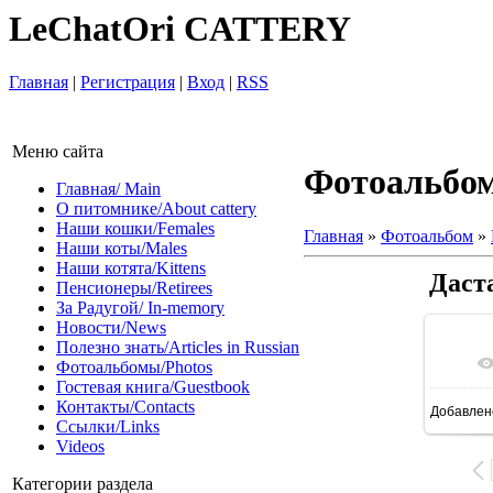
LeChatOri CATTERY
Главная
|
Регистрация
|
Вход
|
RSS
Меню сайта
Фотоальбо
Главная/ Main
О питомнике/About cattery
Наши кошки/Females
Главная
»
Фотоальбом
»
Наши коты/Males
Наши котята/Kittens
Даст
Пенсионеры/Retirees
За Радугой/ In-memory
Новости/News
Полезно знать/Articles in Russian
Фотоальбомы/Photos
Гостевая книга/Guestbook
Контакты/Contacts
Добавлен
Ссылки/Links
Videos
Категории раздела