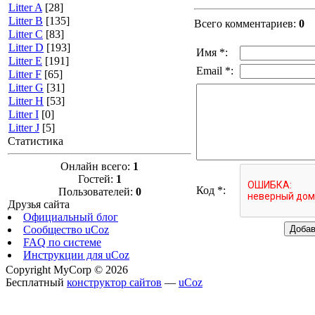
Litter A
[28]
Litter B
[135]
Всего комментариев
:
0
Litter C
[83]
Litter D
[193]
Имя *:
Litter E
[191]
Email *:
Litter F
[65]
Litter G
[31]
Litter H
[53]
Litter I
[0]
Litter J
[5]
Статистика
Онлайн всего:
1
Гостей:
1
Код *:
Пользователей:
0
Друзья сайта
Официальный блог
Сообщество uCoz
FAQ по системе
Инструкции для uCoz
Copyright MyCorp © 2026
Бесплатный
конструктор сайтов
—
uCoz