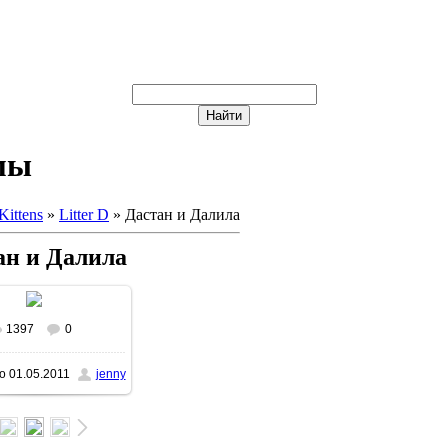
мы
Kittens
»
Litter D
» Дастан и Далила
ан и Далила
1397
0
о
01.05.2011
jenny