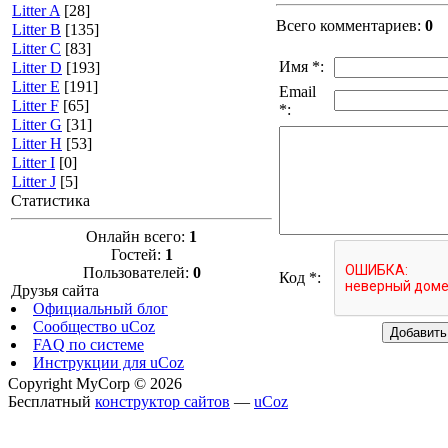
Litter A
[28]
Всего комментариев
:
0
Litter B
[135]
Litter C
[83]
Имя *:
Litter D
[193]
Litter E
[191]
Email
Litter F
[65]
*:
Litter G
[31]
Litter H
[53]
Litter I
[0]
Litter J
[5]
Статистика
Онлайн всего:
1
Гостей:
1
Пользователей:
0
Код *:
Друзья сайта
Официальный блог
Сообщество uCoz
FAQ по системе
Инструкции для uCoz
Copyright MyCorp © 2026
Бесплатный
конструктор сайтов
—
uCoz