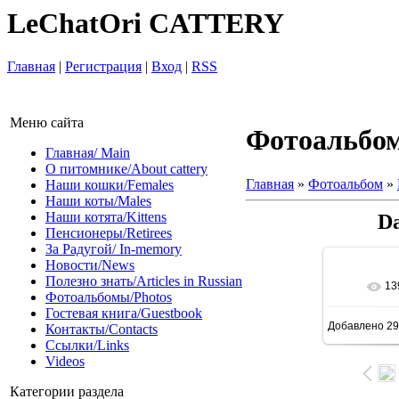
LeChatOri CATTERY
Главная
|
Регистрация
|
Вход
|
RSS
Меню сайта
Фотоальбо
Главная/ Main
О питомнике/About cattery
Главная
»
Фотоальбом
»
Наши кошки/Females
Наши коты/Males
Наши котята/Kittens
Da
Пенсионеры/Retirees
За Радугой/ In-memory
Новости/News
Полезно знать/Articles in Russian
13
Фотоальбомы/Photos
Гостевая книга/Guestbook
Добавлено
29
Контакты/Contacts
Ссылки/Links
Videos
Категории раздела