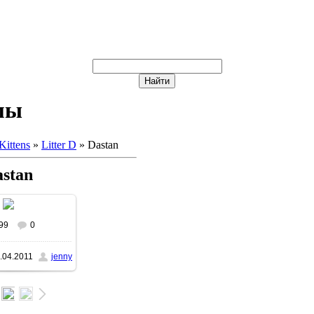
мы
Kittens
»
Litter D
» Dastan
stan
99
0
.04.2011
jenny