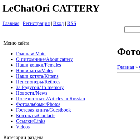
LeChatOri CATTERY
Главная
|
Регистрация
|
Вход
|
RSS
Меню сайта
Фот
Главная/ Main
О питомнике/About cattery
Наши кошки/Females
Главная
»
Наши коты/Males
Наши котята/Kittens
Пенсионеры/Retirees
За Радугой/ In-memory
Новости/News
Полезно знать/Articles in Russian
Фотоальбомы/Photos
Гостевая книга/Guestbook
Контакты/Contacts
Ссылки/Links
Videos
Категории раздела