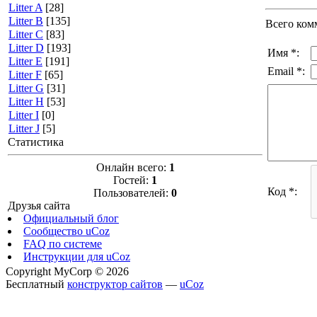
Litter A
[28]
Litter B
[135]
Всего ком
Litter C
[83]
Litter D
[193]
Имя *:
Litter E
[191]
Email *:
Litter F
[65]
Litter G
[31]
Litter H
[53]
Litter I
[0]
Litter J
[5]
Статистика
Онлайн всего:
1
Гостей:
1
Код *:
Пользователей:
0
Друзья сайта
Официальный блог
Сообщество uCoz
FAQ по системе
Инструкции для uCoz
Copyright MyCorp © 2026
Бесплатный
конструктор сайтов
—
uCoz