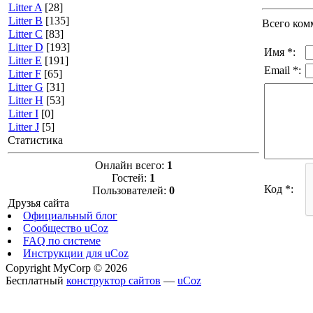
Litter A
[28]
Litter B
[135]
Всего ком
Litter C
[83]
Litter D
[193]
Имя *:
Litter E
[191]
Email *:
Litter F
[65]
Litter G
[31]
Litter H
[53]
Litter I
[0]
Litter J
[5]
Статистика
Онлайн всего:
1
Гостей:
1
Код *:
Пользователей:
0
Друзья сайта
Официальный блог
Сообщество uCoz
FAQ по системе
Инструкции для uCoz
Copyright MyCorp © 2026
Бесплатный
конструктор сайтов
—
uCoz