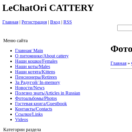
LeChatOri CATTERY
Главная
|
Регистрация
|
Вход
|
RSS
Меню сайта
Фот
Главная/ Main
О питомнике/About cattery
Наши кошки/Females
Главная
»
Наши коты/Males
Наши котята/Kittens
Пенсионеры/Retirees
За Радугой/ In-memory
Новости/News
Полезно знать/Articles in Russian
Фотоальбомы/Photos
Гостевая книга/Guestbook
Контакты/Contacts
Ссылки/Links
Videos
Категории раздела