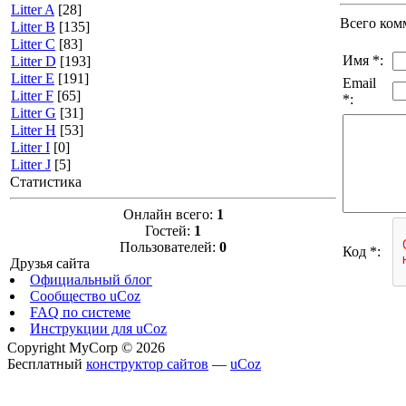
Litter A
[28]
Всего ком
Litter B
[135]
Litter C
[83]
Имя *:
Litter D
[193]
Litter E
[191]
Email
Litter F
[65]
*:
Litter G
[31]
Litter H
[53]
Litter I
[0]
Litter J
[5]
Статистика
Онлайн всего:
1
Гостей:
1
Пользователей:
0
Код *:
Друзья сайта
Официальный блог
Сообщество uCoz
FAQ по системе
Инструкции для uCoz
Copyright MyCorp © 2026
Бесплатный
конструктор сайтов
—
uCoz