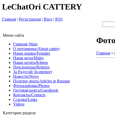
LeChatOri CATTERY
Главная
|
Регистрация
|
Вход
|
RSS
Меню сайта
Фот
Главная/ Main
О питомнике/About cattery
Главная
»
Наши кошки/Females
Наши коты/Males
Наши котята/Kittens
Пенсионеры/Retirees
За Радугой/ In-memory
Новости/News
Полезно знать/Articles in Russian
Фотоальбомы/Photos
Гостевая книга/Guestbook
Контакты/Contacts
Ссылки/Links
Videos
Категории раздела