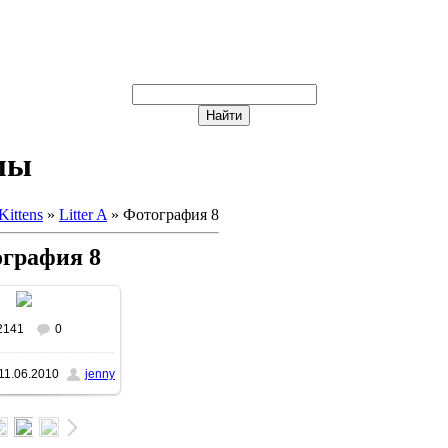
мы
Kittens
»
Litter A
» Фотография 8
графия 8
2141
0
реальном размере
11.06.2010
jenny
x800
/ 300.1Kb