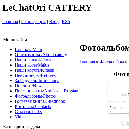
LeChatOri CATTERY
Главная
|
Регистрация
|
Вход
|
RSS
Меню сайта
Фотоальбо
Главная/ Main
О питомнике/About cattery
Наши кошки/Females
Главная
»
Фотоальбом
»
Наши коты/Males
Наши котята/Kittens
Фото
Пенсионеры/Retirees
За Радугой/ In-memory
Новости/News
Полезно знать/Articles in Russian
В 
Фотоальбомы/Photos
Гостевая книга/Guestbook
Контакты/Contacts
Добавлено
1200
Ссылки/Links
Videos
Категории раздела