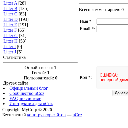
Litter A
[28]
Litter B
[135]
Всего комментариев
:
0
Litter C
[83]
Litter D
[193]
Имя *:
Litter E
[191]
Email *:
Litter F
[65]
Litter G
[31]
Litter H
[53]
Litter I
[0]
Litter J
[5]
Статистика
Онлайн всего:
1
Гостей:
1
Код *:
Пользователей:
0
Друзья сайта
Официальный блог
Сообщество uCoz
FAQ по системе
Инструкции для uCoz
Copyright MyCorp © 2026
Бесплатный
конструктор сайтов
—
uCoz