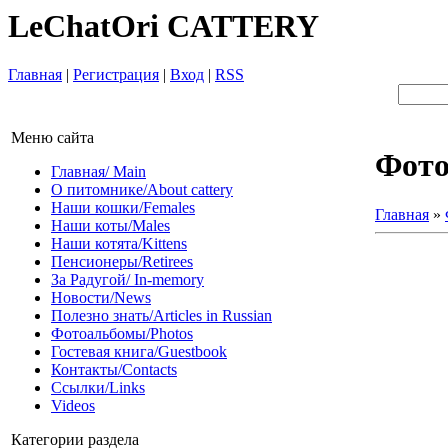
LeChatOri CATTERY
Главная
|
Регистрация
|
Вход
|
RSS
Меню сайта
Фот
Главная/ Main
О питомнике/About cattery
Наши кошки/Females
Главная
»
Наши коты/Males
Наши котята/Kittens
Пенсионеры/Retirees
За Радугой/ In-memory
Новости/News
Полезно знать/Articles in Russian
Фотоальбомы/Photos
Гостевая книга/Guestbook
Контакты/Contacts
Ссылки/Links
Videos
Категории раздела