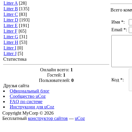
Litter A
[28]
Litter B
[135]
Всего ком
Litter C
[83]
Litter D
[193]
Имя *:
Litter E
[191]
Email *:
Litter F
[65]
Litter G
[31]
Litter H
[53]
Litter I
[0]
Litter J
[5]
Статистика
Онлайн всего:
1
Гостей:
1
Код *:
Пользователей:
0
Друзья сайта
Официальный блог
Сообщество uCoz
FAQ по системе
Инструкции для uCoz
Copyright MyCorp © 2026
Бесплатный
конструктор сайтов
—
uCoz