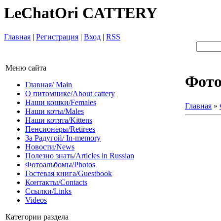
LeChatOri CATTERY
Главная
|
Регистрация
|
Вход
|
RSS
Меню сайта
Фот
Главная/ Main
О питомнике/About cattery
Наши кошки/Females
Главная
»
Наши коты/Males
Наши котята/Kittens
Пенсионеры/Retirees
За Радугой/ In-memory
Новости/News
Полезно знать/Articles in Russian
Фотоальбомы/Photos
Гостевая книга/Guestbook
Контакты/Contacts
Ссылки/Links
Videos
Категории раздела