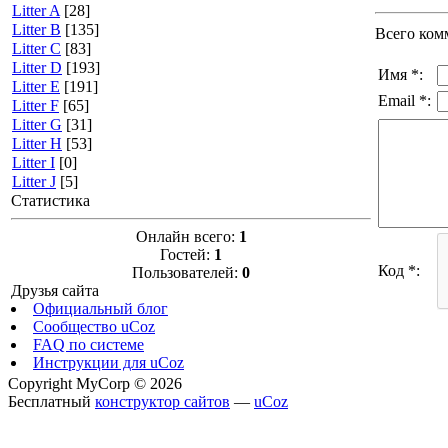
Litter A
[28]
Litter B
[135]
Всего ком
Litter C
[83]
Litter D
[193]
Имя *:
Litter E
[191]
Email *:
Litter F
[65]
Litter G
[31]
Litter H
[53]
Litter I
[0]
Litter J
[5]
Статистика
Онлайн всего:
1
Гостей:
1
Код *:
Пользователей:
0
Друзья сайта
Официальный блог
Сообщество uCoz
FAQ по системе
Инструкции для uCoz
Copyright MyCorp © 2026
Бесплатный
конструктор сайтов
—
uCoz