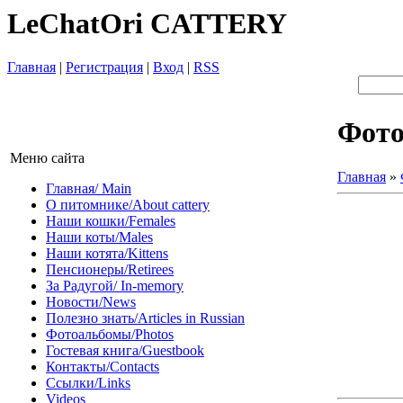
LeChatOri CATTERY
Главная
|
Регистрация
|
Вход
|
RSS
Фот
Меню сайта
Главная
»
Главная/ Main
О питомнике/About cattery
Наши кошки/Females
Наши коты/Males
Наши котята/Kittens
Пенсионеры/Retirees
За Радугой/ In-memory
Новости/News
Полезно знать/Articles in Russian
Фотоальбомы/Photos
Гостевая книга/Guestbook
Контакты/Contacts
Ссылки/Links
Videos