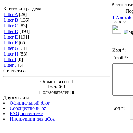
Всего ком
Категории раздела
Пор
Litter A
[28]
1
Amirah
Litter B
[135]
0
Litter C
[83]
Litter D
[193]
Litter E
[191]
Litter F
[65]
Litter G
[31]
Имя *:
Litter H
[53]
Email *:
Litter I
[0]
Litter J
[5]
Статистика
Онлайн всего:
1
Гостей:
1
Пользователей:
0
Друзья сайта
Официальный блог
Код *:
Сообщество uCoz
FAQ по системе
Инструкции для uCoz