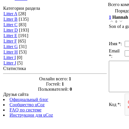
Всего ком
Категории раздела
Порядо
Litter A
[28]
1
Hannah
Litter B
[135]
0
Litter C
[83]
Son of a gu
Litter D
[193]
Litter E
[191]
Litter F
[65]
Имя *:
Litter G
[31]
Email
Litter H
[53]
*:
Litter I
[0]
Litter J
[5]
Статистика
Онлайн всего:
1
Гостей:
1
Пользователей:
0
Друзья сайта
Официальный блог
Код *:
Сообщество uCoz
FAQ по системе
Инструкции для uCoz