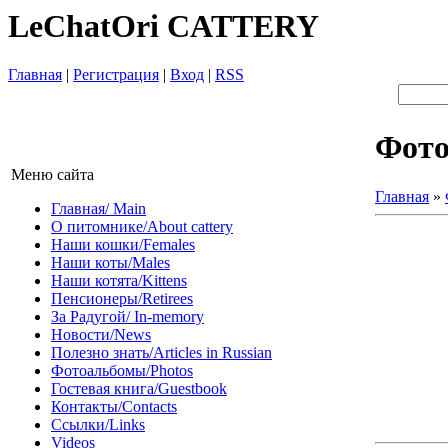
LeChatOri CATTERY
Главная
|
Регистрация
|
Вход
|
RSS
Фот
Меню сайта
Главная
»
Главная/ Main
О питомнике/About cattery
Наши кошки/Females
Наши коты/Males
Наши котята/Kittens
Пенсионеры/Retirees
За Радугой/ In-memory
Новости/News
Полезно знать/Articles in Russian
Фотоальбомы/Photos
Гостевая книга/Guestbook
Контакты/Contacts
Ссылки/Links
Videos