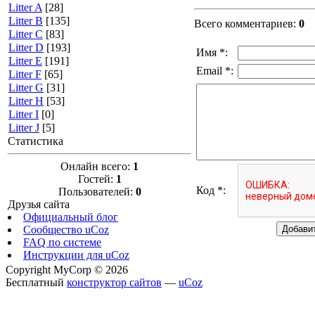
Litter A
[28]
Litter B
[135]
Всего комментариев
:
0
Litter C
[83]
Litter D
[193]
Имя *:
Litter E
[191]
Email *:
Litter F
[65]
Litter G
[31]
Litter H
[53]
Litter I
[0]
Litter J
[5]
Статистика
Онлайн всего:
1
Гостей:
1
Код *:
Пользователей:
0
Друзья сайта
Официальный блог
Сообщество uCoz
FAQ по системе
Инструкции для uCoz
Copyright MyCorp © 2026
Бесплатный
конструктор сайтов
—
uCoz