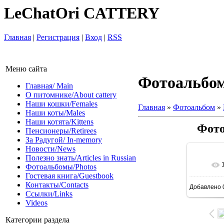
LeChatOri CATTERY
Главная
|
Регистрация
|
Вход
|
RSS
Меню сайта
Фотоальбо
Главная/ Main
О питомнике/About cattery
Наши кошки/Females
Главная
»
Фотоальбом
»
Наши коты/Males
Наши котята/Kittens
Фото
Пенсионеры/Retirees
За Радугой/ In-memory
Новости/News
Полезно знать/Articles in Russian
Фотоальбомы/Photos
Гостевая книга/Guestbook
Контакты/Contacts
Добавлено
Ссылки/Links
Videos
Категории раздела