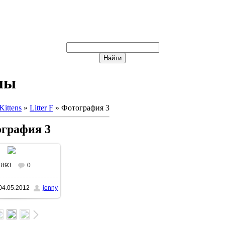
мы
Kittens
»
Litter F
» Фотография 3
графия 3
1893
0
04.05.2012
jenny