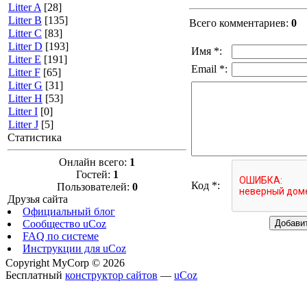
Litter A
[28]
Litter B
[135]
Всего комментариев
:
0
Litter C
[83]
Litter D
[193]
Имя *:
Litter E
[191]
Email *:
Litter F
[65]
Litter G
[31]
Litter H
[53]
Litter I
[0]
Litter J
[5]
Статистика
Онлайн всего:
1
Гостей:
1
Код *:
Пользователей:
0
Друзья сайта
Официальный блог
Сообщество uCoz
FAQ по системе
Инструкции для uCoz
Copyright MyCorp © 2026
Бесплатный
конструктор сайтов
—
uCoz