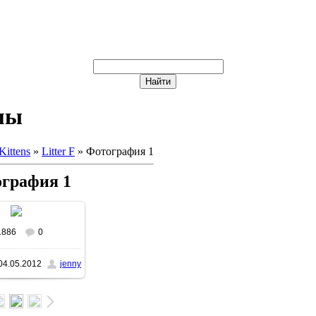
мы
Kittens
»
Litter F
» Фотография 1
графия 1
1886
0
04.05.2012
jenny