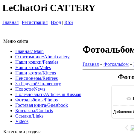
LeChatOri CATTERY
Главная
|
Регистрация
|
Вход
|
RSS
Меню сайта
Фотоальбо
Главная/ Main
О питомнике/About cattery
Наши кошки/Females
Главная
»
Фотоальбом
»
Наши коты/Males
Наши котята/Kittens
Фото
Пенсионеры/Retirees
За Радугой/ In-memory
Новости/News
Полезно знать/Articles in Russian
Фотоальбомы/Photos
Гостевая книга/Guestbook
Контакты/Contacts
Добавлено
Ссылки/Links
Videos
Категории раздела