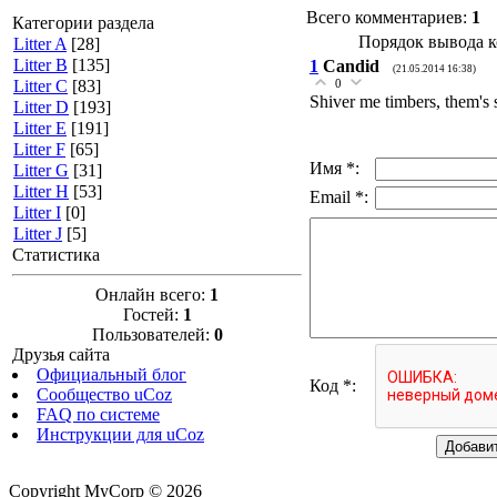
Всего комментариев
:
1
Категории раздела
Порядок вывода к
Litter A
[28]
Litter B
[135]
1
Candid
(21.05.2014 16:38)
0
Litter C
[83]
Shiver me timbers, them's 
Litter D
[193]
Litter E
[191]
Litter F
[65]
Имя *:
Litter G
[31]
Litter H
[53]
Email *:
Litter I
[0]
Litter J
[5]
Статистика
Онлайн всего:
1
Гостей:
1
Пользователей:
0
Друзья сайта
Официальный блог
Код *:
Сообщество uCoz
FAQ по системе
Инструкции для uCoz
Copyright MyCorp © 2026