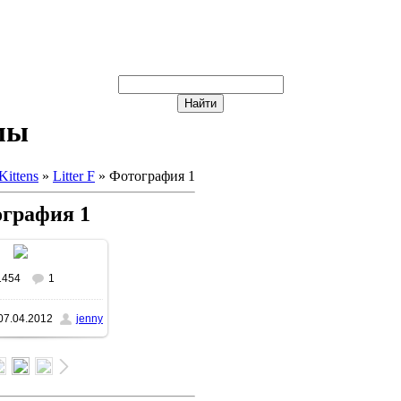
мы
Kittens
»
Litter F
» Фотография 1
графия 1
1454
1
07.04.2012
jenny