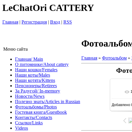
LeChatOri CATTERY
Главная
|
Регистрация
|
Вход
|
RSS
Фотоальбо
Меню сайта
Главная
»
Фотоальбом
»
Главная/ Main
О питомнике/About cattery
Фото
Наши кошки/Females
Наши коты/Males
Наши котята/Kittens
Пенсионеры/Retirees
За Радугой/ In-memory
Новости/News
Полезно знать/Articles in Russian
Добавлено
Фотоальбомы/Photos
Гостевая книга/Guestbook
Контакты/Contacts
Ссылки/Links
Videos