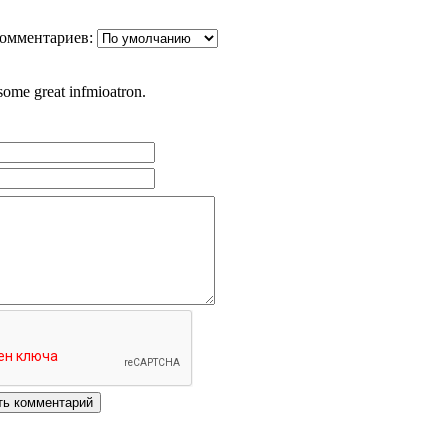
омментариев:
some great infmioatron.