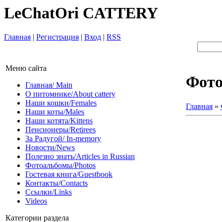
LeChatOri CATTERY
Главная
|
Регистрация
|
Вход
|
RSS
Меню сайта
Фот
Главная/ Main
О питомнике/About cattery
Наши кошки/Females
Главная
»
Наши коты/Males
Наши котята/Kittens
Пенсионеры/Retirees
За Радугой/ In-memory
Новости/News
Полезно знать/Articles in Russian
Фотоальбомы/Photos
Гостевая книга/Guestbook
Контакты/Contacts
Ссылки/Links
Videos
Категории раздела