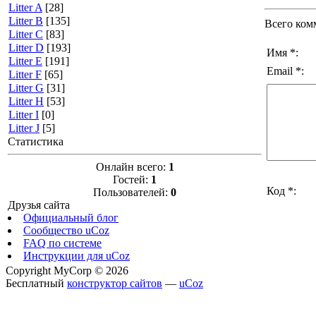
Litter A
[28]
Litter B
[135]
Всего ком
Litter C
[83]
Litter D
[193]
Имя *:
Litter E
[191]
Email *:
Litter F
[65]
Litter G
[31]
Litter H
[53]
Litter I
[0]
Litter J
[5]
Статистика
Онлайн всего:
1
Гостей:
1
Код *:
Пользователей:
0
Друзья сайта
Официальный блог
Сообщество uCoz
FAQ по системе
Инструкции для uCoz
Copyright MyCorp © 2026
Бесплатный
конструктор сайтов
—
uCoz