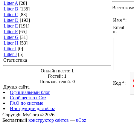
Litter A
[28]
Всего ком
Litter B
[135]
Litter C
[83]
Имя *:
Litter D
[193]
Litter E
[191]
Email
Litter F
[65]
*:
Litter G
[31]
Litter H
[53]
Litter I
[0]
Litter J
[5]
Статистика
Онлайн всего:
1
Гостей:
1
Пользователей:
0
Код *:
Друзья сайта
Официальный блог
Сообщество uCoz
FAQ по системе
Инструкции для uCoz
Copyright MyCorp © 2026
Бесплатный
конструктор сайтов
—
uCoz