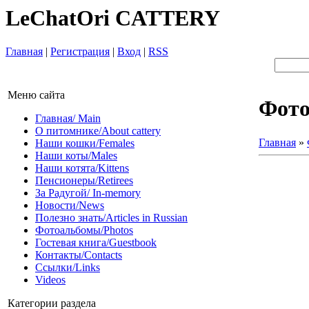
LeChatOri CATTERY
Главная
|
Регистрация
|
Вход
|
RSS
Меню сайта
Фот
Главная/ Main
О питомнике/About cattery
Главная
»
Наши кошки/Females
Наши коты/Males
Наши котята/Kittens
Пенсионеры/Retirees
За Радугой/ In-memory
Новости/News
Полезно знать/Articles in Russian
Фотоальбомы/Photos
Гостевая книга/Guestbook
Контакты/Contacts
Ссылки/Links
Videos
Категории раздела