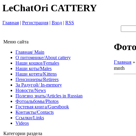
LeChatOri CATTERY
Главная
|
Регистрация
|
Вход
|
RSS
Меню сайта
Фот
Главная/ Main
О питомнике/About cattery
Главная
Наши кошки/Females
mnth
Наши коты/Males
Наши котята/Kittens
Пенсионеры/Retirees
За Радугой/ In-memory
Новости/News
Полезно знать/Articles in Russian
Фотоальбомы/Photos
Гостевая книга/Guestbook
Контакты/Contacts
Ссылки/Links
Videos
Категории раздела