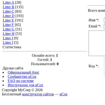
Litter A
[28]
Litter B
[135]
Всего ком
Litter C
[83]
Litter D
[193]
Имя *:
Litter E
[191]
Litter F
[65]
Email *:
Litter G
[31]
Litter H
[53]
Litter I
[0]
Litter J
[5]
Статистика
Онлайн всего:
1
Гостей:
1
Пользователей:
0
Код *:
Друзья сайта
Официальный блог
Сообщество uCoz
FAQ по системе
Инструкции для uCoz
Copyright MyCorp © 2026
Бесплатный
конструктор сайтов
—
uCoz