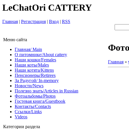
LeChatOri CATTERY
Главная
|
Регистрация
|
Вход
|
RSS
Меню сайта
Фот
Главная/ Main
О питомнике/About cattery
Наши кошки/Females
Главная
»
Наши коты/Males
Наши котята/Kittens
Пенсионеры/Retirees
За Радугой/ In-memory
Новости/News
Полезно знать/Articles in Russian
Фотоальбомы/Photos
Гостевая книга/Guestbook
Контакты/Contacts
Ссылки/Links
Videos
Категории раздела