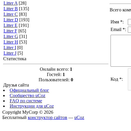
Litter A
[28]
Litter B
[135]
Всего ком
Litter C
[83]
Litter D
[193]
Имя *:
Litter E
[191]
Email *:
Litter F
[65]
Litter G
[31]
Litter H
[53]
Litter I
[0]
Litter J
[5]
Статистика
Онлайн всего:
1
Гостей:
1
Код *:
Пользователей:
0
Друзья сайта
Официальный блог
Сообщество uCoz
FAQ по системе
Инструкции для uCoz
Copyright MyCorp © 2026
Бесплатный
конструктор сайтов
—
uCoz