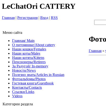
LeChatOri CATTERY
Главная
|
Регистрация
|
Вход
|
RSS
Меню сайта
Фот
Главная/ Main
О питомнике/About cattery
Наши кошки/Females
Главная
»
Наши коты/Males
Наши котята/Kittens
Пенсионеры/Retirees
За Радугой/ In-memory
Новости/News
Полезно знать/Articles in Russian
Фотоальбомы/Photos
Гостевая книга/Guestbook
Контакты/Contacts
Ссылки/Links
Videos
Категории раздела