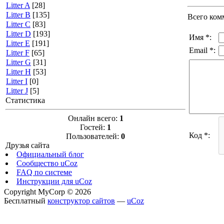
Litter A
[28]
Litter B
[135]
Всего ком
Litter C
[83]
Litter D
[193]
Имя *:
Litter E
[191]
Email *:
Litter F
[65]
Litter G
[31]
Litter H
[53]
Litter I
[0]
Litter J
[5]
Статистика
Онлайн всего:
1
Гостей:
1
Код *:
Пользователей:
0
Друзья сайта
Официальный блог
Сообщество uCoz
FAQ по системе
Инструкции для uCoz
Copyright MyCorp © 2026
Бесплатный
конструктор сайтов
—
uCoz