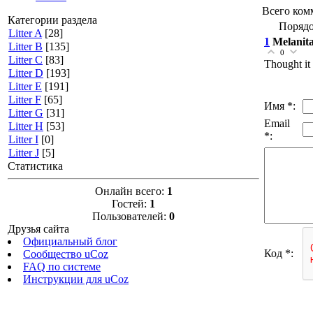
Всего ком
Категории раздела
Порядо
Litter A
[28]
1
Melanit
Litter B
[135]
0
Litter C
[83]
Thought it 
Litter D
[193]
Litter E
[191]
Litter F
[65]
Имя *:
Litter G
[31]
Email
Litter H
[53]
*:
Litter I
[0]
Litter J
[5]
Статистика
Онлайн всего:
1
Гостей:
1
Пользователей:
0
Друзья сайта
Официальный блог
Код *:
Сообщество uCoz
FAQ по системе
Инструкции для uCoz