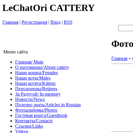
LeChatOri CATTERY
Главная
|
Регистрация
|
Вход
|
RSS
Фот
Меню сайта
Главная
»
Главная/ Main
О питомнике/About cattery
Наши кошки/Females
Наши коты/Males
Наши котята/Kittens
Пенсионеры/Retirees
За Радугой/ In-memory
Новости/News
Полезно знать/Articles in Russian
Фотоальбомы/Photos
Гостевая книга/Guestbook
Контакты/Contacts
Ссылки/Links
Videos