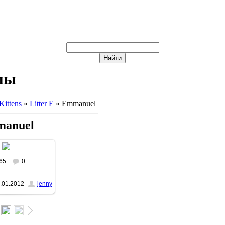
мы
Kittens
»
Litter E
» Emmanuel
anuel
65
0
.01.2012
jenny