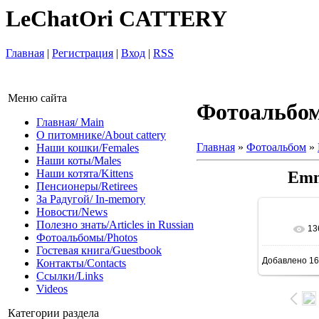
LeChatOri CATTERY
Главная
|
Регистрация
|
Вход
|
RSS
Меню сайта
Фотоальбо
Главная/ Main
О питомнике/About cattery
Главная
»
Фотоальбом
»
Наши кошки/Females
Наши коты/Males
Наши котята/Kittens
Emm
Пенсионеры/Retirees
За Радугой/ In-memory
Новости/News
Полезно знать/Articles in Russian
13
Фотоальбомы/Photos
Гостевая книга/Guestbook
Добавлено
16
Контакты/Contacts
Ссылки/Links
Videos
Категории раздела