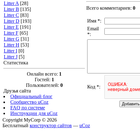
Litter A
[28]
Всего комментариев
:
0
Litter B
[135]
Litter C
[83]
Имя *:
Litter D
[193]
Litter E
[191]
Email
Litter F
[65]
*:
Litter G
[31]
Litter H
[53]
Litter I
[0]
Litter J
[5]
Статистика
Онлайн всего:
1
Гостей:
1
Пользователей:
0
Код *:
Друзья сайта
Официальный блог
Сообщество uCoz
FAQ по системе
Инструкции для uCoz
Copyright MyCorp © 2026
Бесплатный
конструктор сайтов
—
uCoz