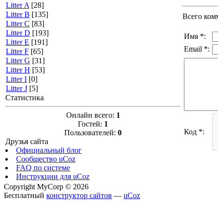
Litter A
[28]
Litter B
[135]
Всего ком
Litter C
[83]
Litter D
[193]
Имя *:
Litter E
[191]
Email *:
Litter F
[65]
Litter G
[31]
Litter H
[53]
Litter I
[0]
Litter J
[5]
Статистика
Онлайн всего:
1
Гостей:
1
Код *:
Пользователей:
0
Друзья сайта
Официальный блог
Сообщество uCoz
FAQ по системе
Инструкции для uCoz
Copyright MyCorp © 2026
Бесплатный
конструктор сайтов
—
uCoz