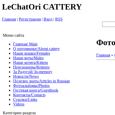
LeChatOri CATTERY
Главная
|
Регистрация
|
Вход
|
RSS
Меню сайта
Фот
Главная/ Main
О питомнике/About cattery
Наши кошки/Females
Главная
»
Наши коты/Males
Наши котята/Kittens
Пенсионеры/Retirees
За Радугой/ In-memory
Новости/News
Полезно знать/Articles in Russian
Фотоальбомы/Photos
Гостевая книга/Guestbook
Контакты/Contacts
Ссылки/Links
Videos
Категории раздела