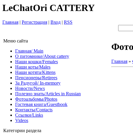
LeChatOri CATTERY
Главная
|
Регистрация
|
Вход
|
RSS
Меню сайта
Фот
Главная/ Main
О питомнике/About cattery
Главная
»
Наши кошки/Females
Наши коты/Males
Наши котята/Kittens
Пенсионеры/Retirees
За Радугой/ In-memory
Новости/News
Полезно знать/Articles in Russian
Фотоальбомы/Photos
Гостевая книга/Guestbook
Контакты/Contacts
Ссылки/Links
Videos
Категории раздела