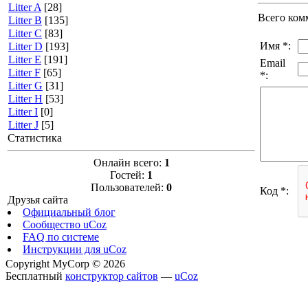
Litter A
[28]
Всего ком
Litter B
[135]
Litter C
[83]
Имя *:
Litter D
[193]
Litter E
[191]
Email
Litter F
[65]
*:
Litter G
[31]
Litter H
[53]
Litter I
[0]
Litter J
[5]
Статистика
Онлайн всего:
1
Гостей:
1
Пользователей:
0
Код *:
Друзья сайта
Официальный блог
Сообщество uCoz
FAQ по системе
Инструкции для uCoz
Copyright MyCorp © 2026
Бесплатный
конструктор сайтов
—
uCoz