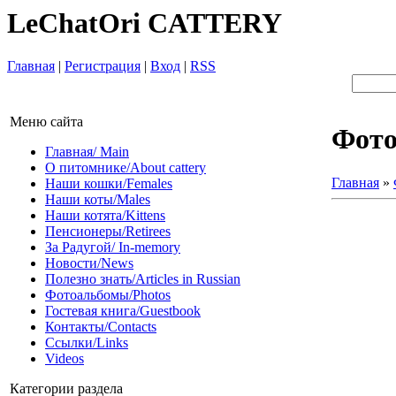
LeChatOri CATTERY
Главная
|
Регистрация
|
Вход
|
RSS
Меню сайта
Фот
Главная/ Main
О питомнике/About cattery
Главная
»
Наши кошки/Females
Наши коты/Males
Наши котята/Kittens
Пенсионеры/Retirees
За Радугой/ In-memory
Новости/News
Полезно знать/Articles in Russian
Фотоальбомы/Photos
Гостевая книга/Guestbook
Контакты/Contacts
Ссылки/Links
Videos
Категории раздела