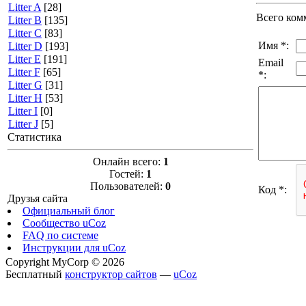
Litter A
[28]
Всего ком
Litter B
[135]
Litter C
[83]
Имя *:
Litter D
[193]
Litter E
[191]
Email
Litter F
[65]
*:
Litter G
[31]
Litter H
[53]
Litter I
[0]
Litter J
[5]
Статистика
Онлайн всего:
1
Гостей:
1
Пользователей:
0
Код *:
Друзья сайта
Официальный блог
Сообщество uCoz
FAQ по системе
Инструкции для uCoz
Copyright MyCorp © 2026
Бесплатный
конструктор сайтов
—
uCoz