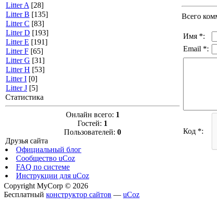
Litter A
[28]
Litter B
[135]
Всего ком
Litter C
[83]
Litter D
[193]
Имя *:
Litter E
[191]
Email *:
Litter F
[65]
Litter G
[31]
Litter H
[53]
Litter I
[0]
Litter J
[5]
Статистика
Онлайн всего:
1
Гостей:
1
Код *:
Пользователей:
0
Друзья сайта
Официальный блог
Сообщество uCoz
FAQ по системе
Инструкции для uCoz
Copyright MyCorp © 2026
Бесплатный
конструктор сайтов
—
uCoz