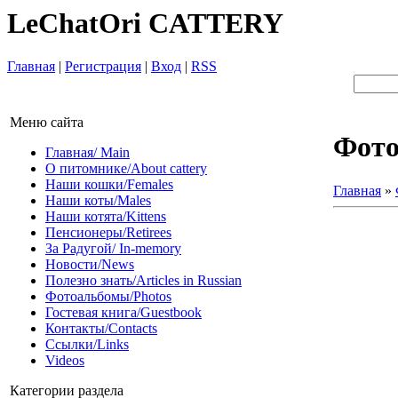
LeChatOri CATTERY
Главная
|
Регистрация
|
Вход
|
RSS
Меню сайта
Фот
Главная/ Main
О питомнике/About cattery
Наши кошки/Females
Главная
»
Наши коты/Males
Наши котята/Kittens
Пенсионеры/Retirees
За Радугой/ In-memory
Новости/News
Полезно знать/Articles in Russian
Фотоальбомы/Photos
Гостевая книга/Guestbook
Контакты/Contacts
Ссылки/Links
Videos
Категории раздела