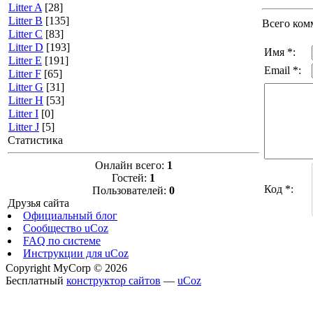
Litter A
[28]
Litter B
[135]
Всего ком
Litter C
[83]
Litter D
[193]
Имя *:
Litter E
[191]
Email *:
Litter F
[65]
Litter G
[31]
Litter H
[53]
Litter I
[0]
Litter J
[5]
Статистика
Онлайн всего:
1
Гостей:
1
Код *:
Пользователей:
0
Друзья сайта
Официальный блог
Сообщество uCoz
FAQ по системе
Инструкции для uCoz
Copyright MyCorp © 2026
Бесплатный
конструктор сайтов
—
uCoz