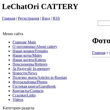
LeChatOri CATTERY
Главная
|
Регистрация
|
Вход
|
RSS
Меню сайта
Фот
Главная/ Main
О питомнике/About cattery
Наши кошки/Females
Главная
»
Наши коты/Males
Наши котята/Kittens
Пенсионеры/Retirees
За Радугой/ In-memory
Новости/News
Полезно знать/Articles in Russian
Фотоальбомы/Photos
Гостевая книга/Guestbook
Контакты/Contacts
Ссылки/Links
Videos
Категории раздела