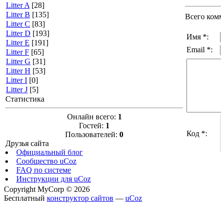
Litter A
[28]
Litter B
[135]
Всего ком
Litter C
[83]
Litter D
[193]
Имя *:
Litter E
[191]
Email *:
Litter F
[65]
Litter G
[31]
Litter H
[53]
Litter I
[0]
Litter J
[5]
Статистика
Онлайн всего:
1
Гостей:
1
Код *:
Пользователей:
0
Друзья сайта
Официальный блог
Сообщество uCoz
FAQ по системе
Инструкции для uCoz
Copyright MyCorp © 2026
Бесплатный
конструктор сайтов
—
uCoz