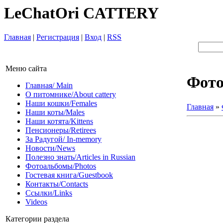
LeChatOri CATTERY
Главная
|
Регистрация
|
Вход
|
RSS
Меню сайта
Фот
Главная/ Main
О питомнике/About cattery
Наши кошки/Females
Главная
»
Наши коты/Males
Наши котята/Kittens
Пенсионеры/Retirees
За Радугой/ In-memory
Новости/News
Полезно знать/Articles in Russian
Фотоальбомы/Photos
Гостевая книга/Guestbook
Контакты/Contacts
Ссылки/Links
Videos
Категории раздела