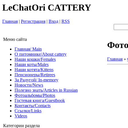
LeChatOri CATTERY
Главная
|
Регистрация
|
Вход
|
RSS
Меню сайта
Фот
Главная/ Main
О питомнике/About cattery
Главная
»
Наши кошки/Females
Наши коты/Males
Наши котята/Kittens
Пенсионеры/Retirees
За Радугой/ In-memory
Новости/News
Полезно знать/Articles in Russian
Фотоальбомы/Photos
Гостевая книга/Guestbook
Контакты/Contacts
Ссылки/Links
Videos
Категории раздела