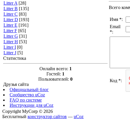
Litter A
[28]
Всего ком
Litter B
[135]
Litter C
[83]
Имя *:
Litter D
[193]
Litter E
[191]
Email
Litter F
[65]
*:
Litter G
[31]
Litter H
[53]
Litter I
[0]
Litter J
[5]
Статистика
Онлайн всего:
1
Гостей:
1
Пользователей:
0
Код *:
Друзья сайта
Официальный блог
Сообщество uCoz
FAQ по системе
Инструкции для uCoz
Copyright MyCorp © 2026
Бесплатный
конструктор сайтов
—
uCoz