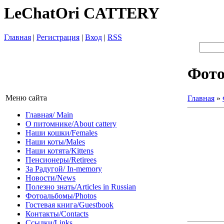
LeChatOri CATTERY
Главная
|
Регистрация
|
Вход
|
RSS
Фот
Меню сайта
Главная
»
Главная/ Main
О питомнике/About cattery
Наши кошки/Females
Наши коты/Males
Наши котята/Kittens
Пенсионеры/Retirees
За Радугой/ In-memory
Новости/News
Полезно знать/Articles in Russian
Фотоальбомы/Photos
Гостевая книга/Guestbook
Контакты/Contacts
Ссылки/Links