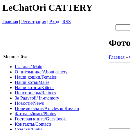
LeChatOri CATTERY
Главная
|
Регистрация
|
Вход
|
RSS
Фот
Меню сайта
Главная
»
Главная/ Main
О питомнике/About cattery
Наши кошки/Females
Наши коты/Males
Наши котята/Kittens
Пенсионеры/Retirees
За Радугой/ In-memory
Новости/News
Полезно знать/Articles in Russian
Фотоальбомы/Photos
Гостевая книга/Guestbook
Контакты/Contacts
Ссылки/Links